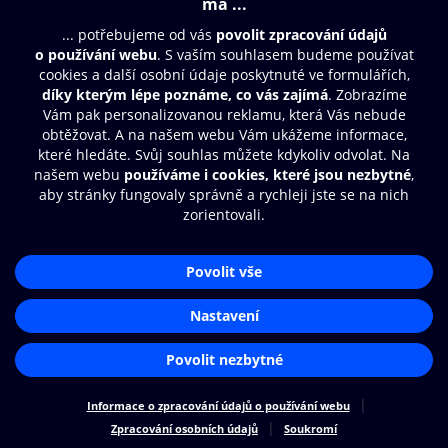
Moje O2 Knihovna
Další zábava
© O2 Czech Republic a.s.
Nákupní řád
Přístupnost
Zásady zpracování osobních údajů
Cookies
Aplikace O2 Knihovna
Nastavení cookies
Čti a poslouchej své e-knihy a
audioknihy rychleji a pohodlněji.
STÁHNOUT