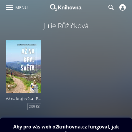
MENU
Julie Růžičková
Až na kraj světa - Prapůvodní cestou do Santiaga a ještě dál
239 Kč
Obsah ke stažení