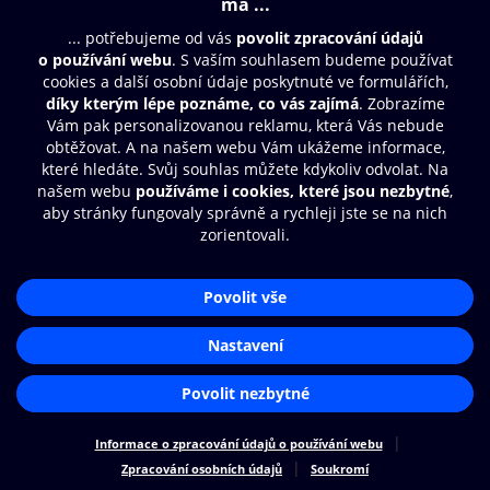
Moje O2 Knihovna
Další zábava
© O2 Czech Republic a.s.
Nákupní řád
Přístupnost
Zásady zpracování osobních údajů
Cookies
Aplikace O2 Knihovna
Nastavení cookies
Čti a poslouchej své e-knihy a
audioknihy rychleji a pohodlněji.
STÁHNOUT