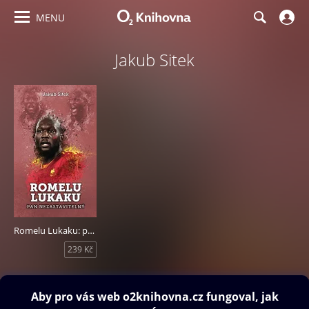
MENU
Jakub Sitek
Romelu Lukaku: pan nezastavitelný
239 Kč
Obsah ke stažení