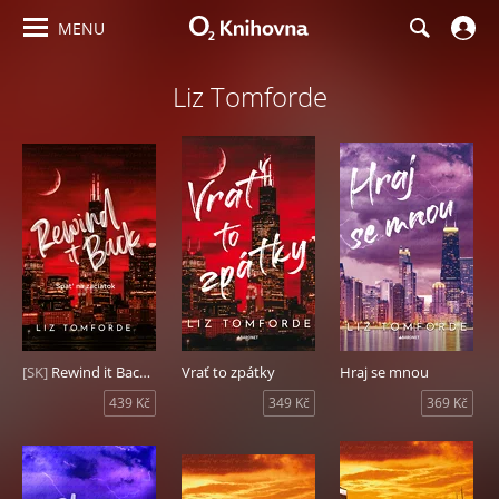
MENU
Liz Tomforde
[SK]
Rewind it Back - Späť na začiatok
Vrať to zpátky
Hraj se mnou
439 Kč
349 Kč
369 Kč