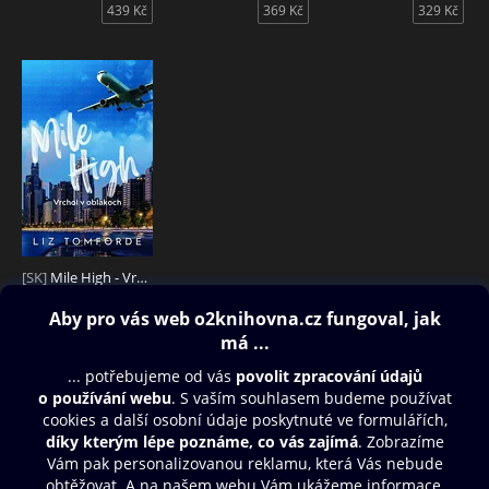
439 Kč
369 Kč
329 Kč
[SK]
Mile High - Vrchol v oblakoch
439 Kč
Obsah ke stažení
Moje O2 Knihovna
Další zábava