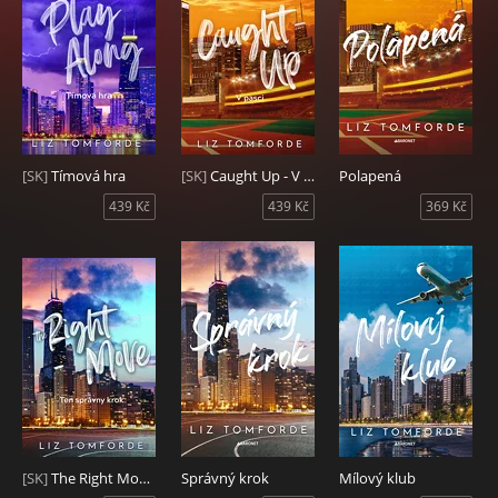
[SK]
Tímová hra
[SK]
Caught Up - V pasci
Polapená
439 Kč
439 Kč
369 Kč
[SK]
The Right Move - Ten správny krok
Správný krok
Mílový klub