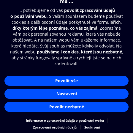
Moje O2 Knihovna
Další zábava
© O2 Czech Republic a.s.
Nákupní řád
Přístupnost
Zásady zpracování osobních údajů
Cookies
Aplikace O2 Knihovna
Nastavení cookies
Čti a poslouchej své e-knihy a
audioknihy rychleji a pohodlněji.
STÁHNOUT