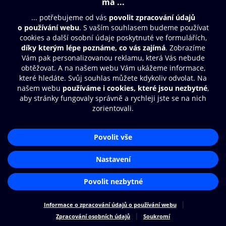
Moje O2 Knihovna
Další zábava
© O2 Czech Republic a.s.
Nákupní řád
Přístupnost
Zásady zpracování osobních údajů
Cookies
Aplikace O2 Knihovna
Nastavení cookies
Čti a poslouchej své e-knihy a
audioknihy rychleji a pohodlněji.
STÁHNOUT