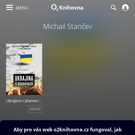
MENU
Michail Stančev
Ukrajina v plamenech
439 Kč
Obsah ke stažení