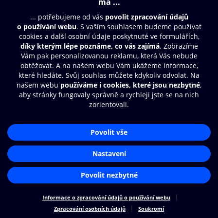
Moje O2 Knihovna
Další zábava
© O2 Czech Republic a.s.
Nákupní řád
Přístupnost
Zásady zpracování osobních údajů
Cookies
Aplikace O2 Knihovna
Nastavení cookies
Čti a poslouchej své e-knihy a
audioknihy rychleji a pohodlněji.
STÁHNOUT