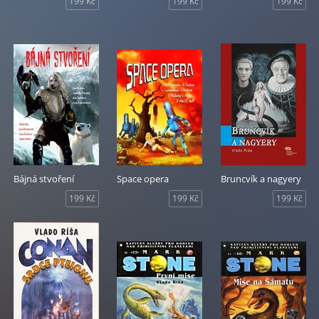
199 Kč
199 Kč
199 Kč
Bájná stvoření
Space opera
Bruncvík a nagyery
199 Kč
199 Kč
199 Kč