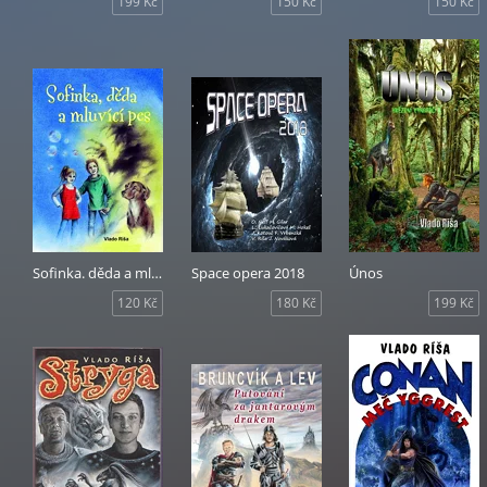
199 Kč
150 Kč
150 Kč
Sofinka. děda a mluvící pes
Space opera 2018
Únos
120 Kč
180 Kč
199 Kč