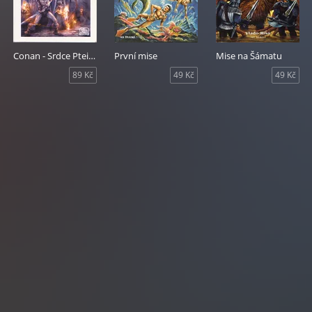
Conan - Srdce Pteionu
První mise
Mise na Šámatu
89 Kč
49 Kč
49 Kč