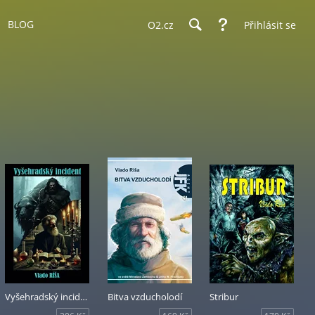
BLOG
O2.cz
Přihlásit se
Vyšehradský incident
Bitva vzducholodí
Stribur