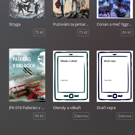
Stryga
Putování za jantarovým drakem
Conan a meč Yggrest
75 Kč
75 Kč
89 Kč
JFK 016 Pašeráci v oblacích
Olendy a věkaři
Dračí vejce
99 Kč
Zdarma
Zdarma