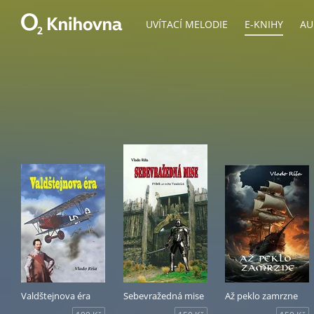
UVÍTACÍ MELODIE
E-KNIHY
AU
Valdštejnova éra
Sebevražedná mise
Až peklo zamrzne