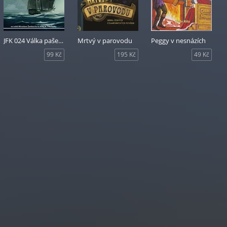
JFK 024 Válka pašeráků
Mrtvý v parovodu
Peggy v nesnázích
99 Kč
195 Kč
49 Kč