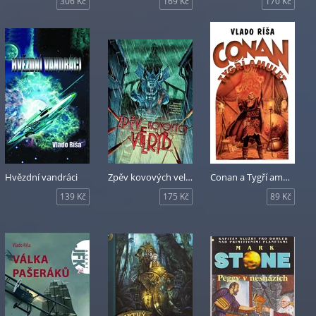
306 Kč
169 Kč
170 Kč
Hvězdní vandráci
Zpěv kovových velryb
Conan a Tygří amulet
139 Kč
175 Kč
89 Kč