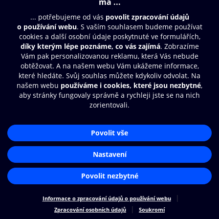
Moje O2 Knihovna
Další zábava
© O2 Czech Republic a.s.
Nákupní řád
Přístupnost
Zásady zpracování osobních údajů
Cookies
Aplikace O2 Knihovna
Nastavení cookies
Čti a poslouchej své e-knihy a
audioknihy rychleji a pohodlněji.
STÁHNOUT