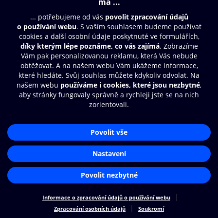
Moje O2 Knihovna
Další zábava
© O2 Czech Republic a.s.
Nákupní řád
Přístupnost
Zásady zpracování osobních údajů
Cookies
Aplikace O2 Knihovna
Nastavení cookies
Čti a poslouchej své e-knihy a
audioknihy rychleji a pohodlněji.
STÁHNOUT