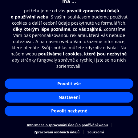
Moje O2 Knihovna
Další zábava
© O2 Czech Republic a.s.
Nákupní řád
Přístupnost
Zásady zpracování osobních údajů
Cookies
Aplikace O2 Knihovna
Nastavení cookies
Čti a poslouchej své e-knihy a
audioknihy rychleji a pohodlněji.
STÁHNOUT