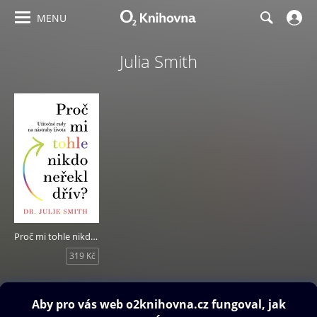
MENU
Julia Smith
Proč mi tohle nikdo neřekl dřív?
319 Kč
Obsah ke stažení