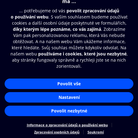
Moje O2 Knihovna
Další zábava
© O2 Czech Republic a.s.
Nákupní řád
Přístupnost
Zásady zpracování osobních údajů
Cookies
Aplikace O2 Knihovna
Nastavení cookies
Čti a poslouchej své e-knihy a
audioknihy rychleji a pohodlněji.
STÁHNOUT