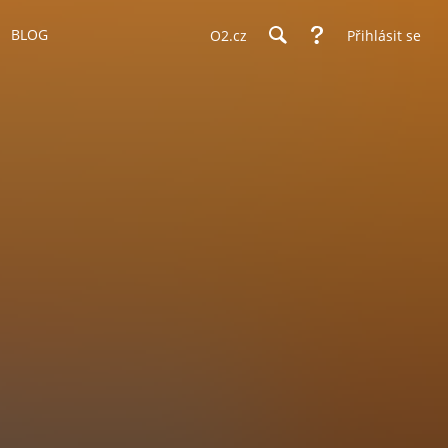
BLOG
O2.cz
Přihlásit se