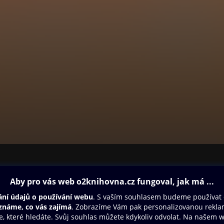
ovna
Další zábava
Oneplay
Oneplay Originály
Sport