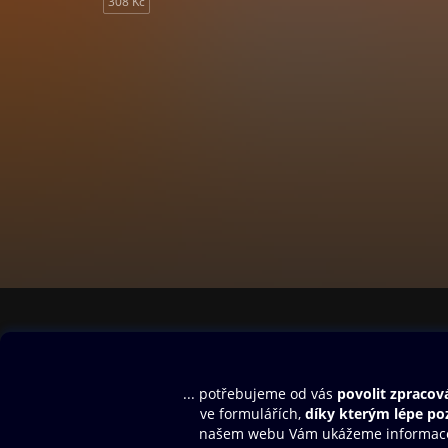
308 Kč
Obsah ke stažení
Moje O2 Knih
Uvítací melodie
Přihlásit se
Aplikace a hry
E-knihy
Dárkový poukaz
SMS/MMS Info
Audioknihy
Nápověda
Blog