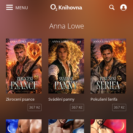
MENU
Anna Lowe
Zkrocení psance
Svádění panny
Pokušení šerifa
367 Kč
367 Kč
367 Kč