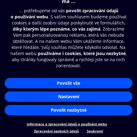
Moje O2 Knihovna
Další zábava
© O2 Czech Republic a.s.
Nákupní řád
Přístupnost
Zásady zpracování osobních údajů
Cookies
Aplikace O2 Knihovna
Nastavení cookies
Čti a poslouchej své e-knihy a
audioknihy rychleji a pohodlněji.
STÁHNOUT