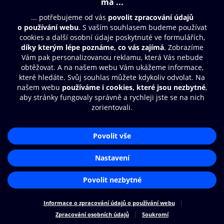
Moje O2 Knihovna
Další zábava
© O2 Czech Republic a.s.
Nákupní řád
Přístupnost
Zásady zpracování osobních údajů
Cookies
Aplikace O2 Knihovna
Nastavení cookies
Čti a poslouchej své e-knihy a
audioknihy rychleji a pohodlněji.
STÁHNOUT