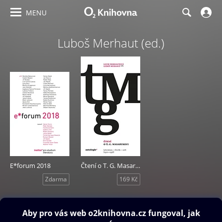
MENU
Luboš Merhaut (ed.)
E*forum 2018
Čtení o T. G. Masarykovi
Zdarma
169 Kč
Obsah ke stažení