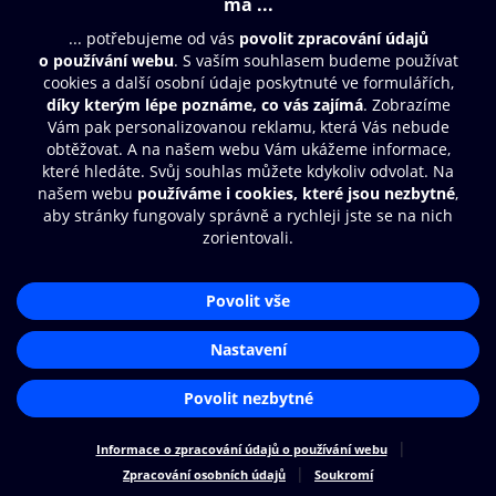
Moje O2 Knihovna
Další zábava
© O2 Czech Republic a.s.
Nákupní řád
Přístupnost
Zásady zpracování osobních údajů
Cookies
Aplikace O2 Knihovna
Nastavení cookies
Čti a poslouchej své e-knihy a
audioknihy rychleji a pohodlněji.
STÁHNOUT