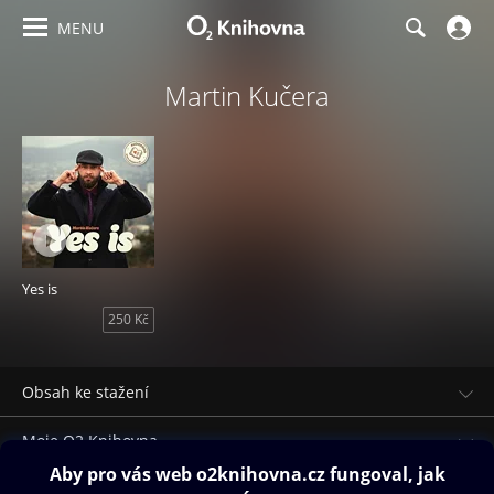
MENU
Martin Kučera
Yes is
250 Kč
Obsah ke stažení
Moje O2 Knihovna
Další zábava