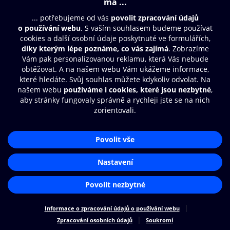
© O2 Czech Republic a.s.
Nákupní řád
Přístupnost
Zásady zpracování osobních údajů
Cookies
Nastavení cookies
Aplikace O2 Knihovna
Čti a poslouchej své e-knihy a
audioknihy rychleji a pohodlněji.
STÁHNOUT