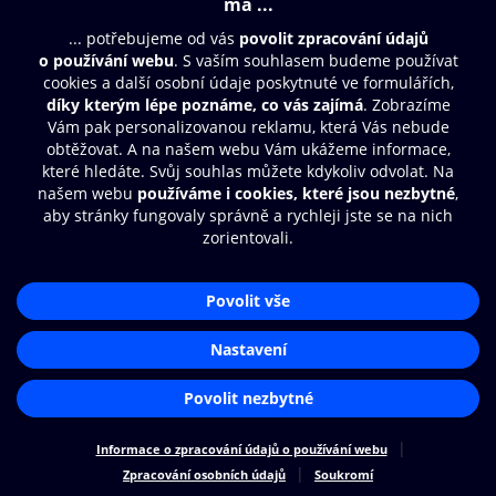
© O2 Czech Republic a.s.
Nákupní řád
Přístupnost
Zásady zpracování osobních údajů
Cookies
Nastavení cookies
Aplikace O2 Knihovna
Čti a poslouchej své e-knihy a
audioknihy rychleji a pohodlněji.
STÁHNOUT