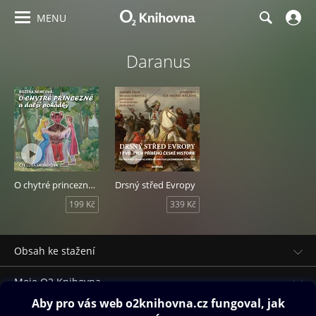
MENU
Daranus
O chytré princezně a další pohádky
Drsný střed Evropy
199 Kč
339 Kč
Obsah ke stažení
Moje O2 Knihovna
Další zábava