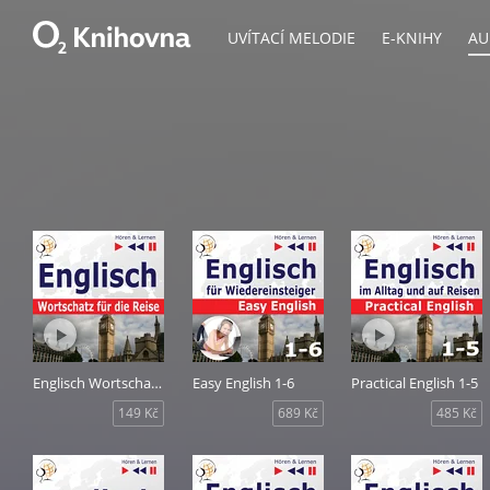
UVÍTACÍ MELODIE
E-KNIHY
AU
Englisch Wortschatz für die Reise: 1000 Wichtige Wörter und Redewendungen im Alltag
Easy English 1-6
Practical English 1-5
149 Kč
689 Kč
485 Kč