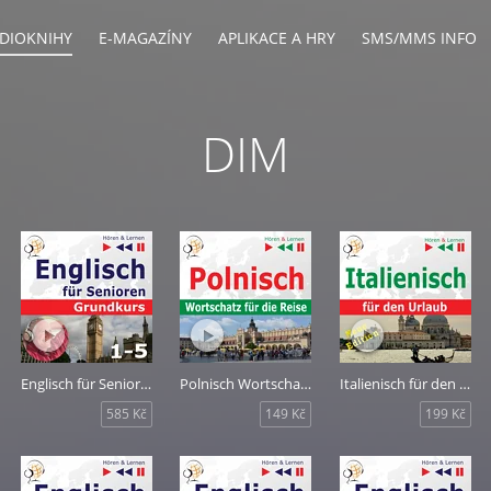
DIOKNIHY
E-MAGAZÍNY
APLIKACE A HRY
SMS/MMS INFO
DIM
Englisch für Senioren 1-5
Polnisch Wortschatz für die Reise: 1000 wichtige Wörter und Wendungen
Italienisch für den Urlaub
585 Kč
149 Kč
199 Kč