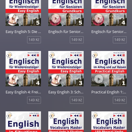
Easy English 5: Die Welt ums uns herum
Englisch für Senioren 5: Auf Reisen
Englisch für Senioren 4: Freizeit
149 Kč
149 Kč
149 Kč
Easy English 4: Freizeit
Easy English 3: Schule und Arbeit
Practical English 1: Alltagssituationen
149 Kč
149 Kč
149 Kč