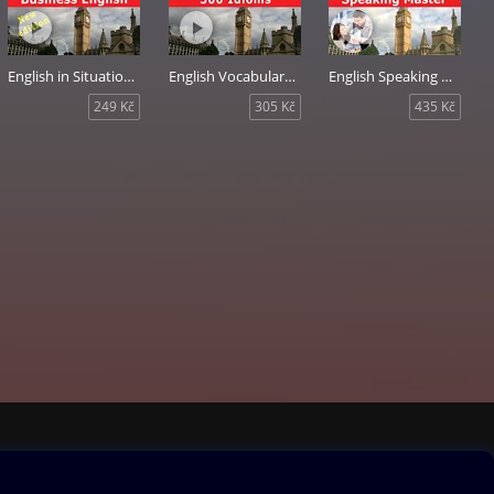
English in Situations: Business English
English Vocabulary Master: 300 Idioms
English Speaking Master
249 Kč
305 Kč
435 Kč