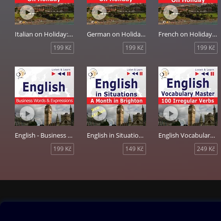
Italian on Holiday: In vacanza
German on Holiday: Deutsch für die Ferien
French on Holiday: Conversations de vacances
199 Kč
199 Kč
199 Kč
English - Business Words & Expressions B2, C1
English in Situations: A Month in Brighton New Edition B1
English Vocabulary Master: 100 Irregular Verbs
199 Kč
149 Kč
249 Kč
Obsah ke stažení
Moje O2 Knih