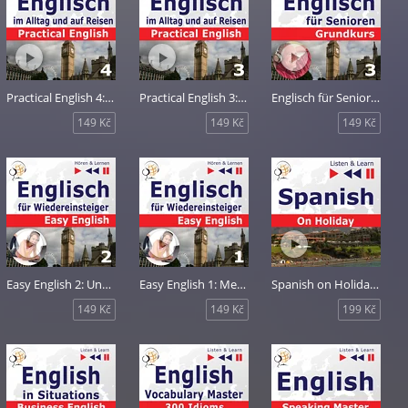
Practical English 4: Problemlösungen
Practical English 3: Sport und Gesundheit
Englisch für Senioren 3: Haus und Welt
149 Kč
149 Kč
149 Kč
Easy English 2: Unser Alltag
Easy English 1: Menschen
Spanish on Holiday: De vacaciones
149 Kč
149 Kč
199 Kč