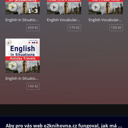
English in Situations 1-3 new edition
English Vocabulary Master: Phrasal Verbs in Situations
English Vocabulary Master: 150 Phrasal Verbs
459 Kč
179 Kč
199 Kč
English in Situations: Holiday Travels
149 Kč
ovna
Další zábava