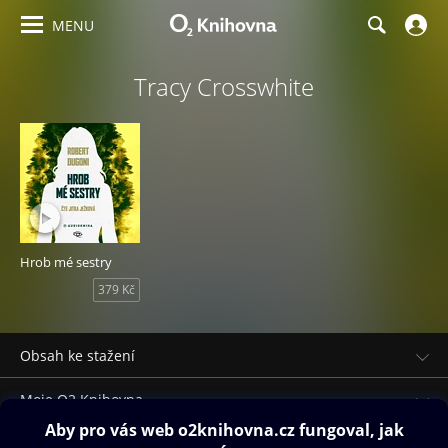
MENU
Tracy Crosswhite
Hrob mé sestry
379 Kč
Obsah ke stažení
Moje O2 Knihovna
Další zábava