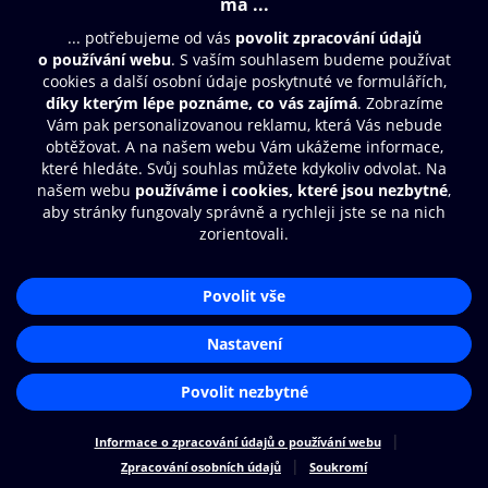
© O2 Czech Republic a.s.
Nákupní řád
Přístupnost
Zásady zpracování osobních údajů
Cookies
Nastavení cookies
Aplikace O2 Knihovna
Čti a poslouchej své e-knihy a
audioknihy rychleji a pohodlněji.
STÁHNOUT