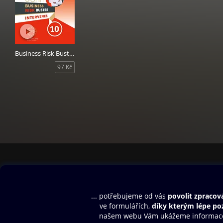
Business Risk Buster Intervenes 10
97 Kč
Obsah ke stažení
Moje O2 Knih
Uvítací melodie
Přihlásit se
Aplikace a hry
E-knihy
Dárkový poukaz
SMS/MMS Info
Audioknihy
Nápověda
Blog