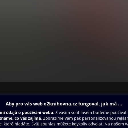
ovna
Další zábava
Oneplay
Oneplay Originály
Sport