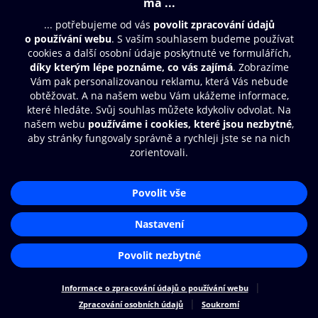
© O2 Czech Republic a.s.
Nákupní řád
Přístupnost
Zásady zpracování osobních údajů
Cookies
Nastavení cookies
Aplikace O2 Knihovna
Čti a poslouchej své e-knihy a
audioknihy rychleji a pohodlněji.
STÁHNOUT