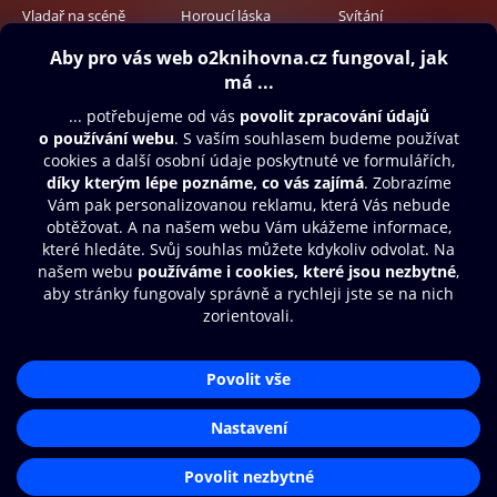
Vladař na scéně
Horoucí láska
Svítání
499 Kč
499 Kč
499 Kč
Obsah ke stažení
Moje O2 Knihovna
Další zábava
© O2 Czech Republic a.s.
Nákupní řád
Přístupnost
Aplikace O2 Knihovna
Zásady zpracování osobních údajů
Čti a poslouchej své e-knihy a
Cookies
audioknihy rychleji a pohodlněji.
Nastavení cookies