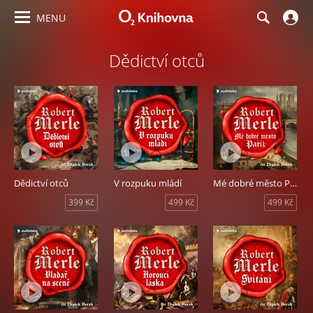
MENU
Dědictví otců
Dědictví otců
V rozpuku mládí
Mé dobré město Paříž
399 Kč
499 Kč
499 Kč