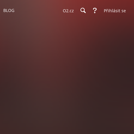
BLOG
O2.cz
Přihlásit se