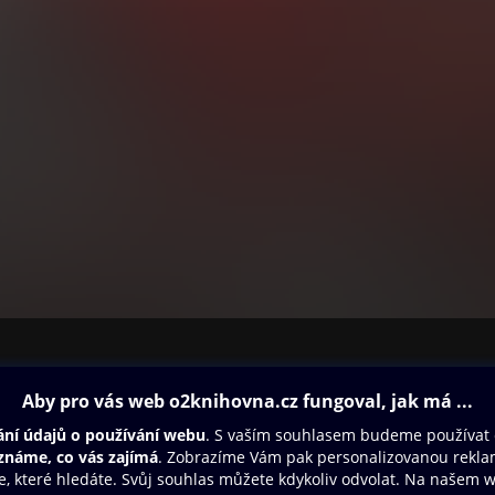
ovna
Další zábava
Oneplay
Oneplay Originály
Sport