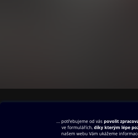
Obsah ke stažení
Moje O2 Knih
Uvítací melodie
Přihlásit se
Aplikace a hry
E-knihy
Dárkový poukaz
SMS/MMS Info
Audioknihy
Nápověda
Blog