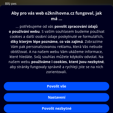
Bílý pes
349 Kč
Obsah ke stažení
Moje O2 Knihovna
Další zábava
© O2 Czech Republic a.s.
Nákupní řád
Přístupnost
Aplikace O2 Knihovna
Zásady zpracování osobních údajů
Čti a poslouchej své e-knihy a
Cookies
audioknihy rychleji a pohodlněji.
Nastavení cookies