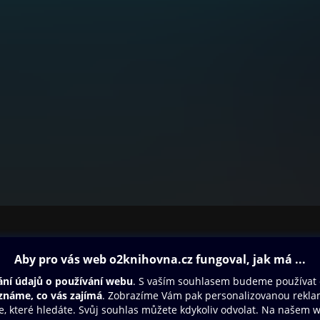
ovna
Další zábava
Oneplay
Oneplay Originály
Sport