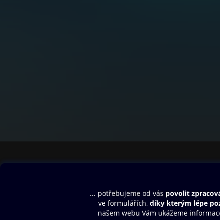
Obsah ke stažení
Moje O2 Knih
Uvítací melodie
Přihlásit se
Aplikace a hry
E-knihy
Dárkový poukaz
SMS/MMS Info
Audioknihy
Nápověda
Blog