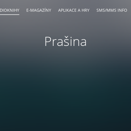
DIOKNIHY
E-MAGAZÍNY
APLIKACE A HRY
SMS/MMS INFO
Prašina