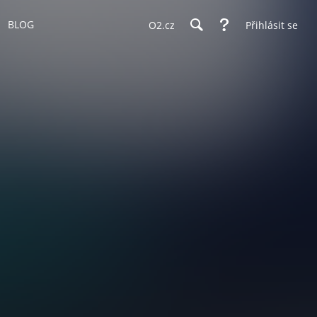
BLOG
O2.cz
Přihlásit se