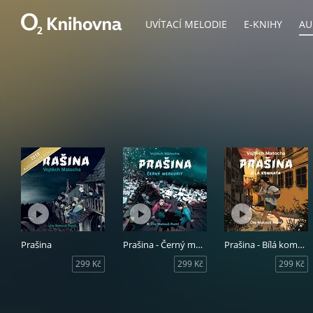
UVÍTACÍ MELODIE
E-KNIHY
AU
Prašina
Prašina - Černý merkurit
Prašina - Bílá komnata
299 Kč
299 Kč
299 Kč