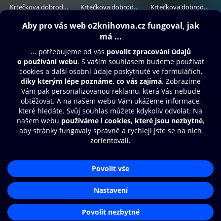
Krtečkova dobrodružství 2 - Jak Krtek uzdravil myšku
Krtečkova dobrodružství 1
Krtečkova dobrodružství 1 - 5
69 Kč
69 Kč
249 Kč
Obsah ke stažení
Moje O2 Knihovna
Další zábava
© O2 Czech Republic a.s.
Nákupní řád
Přístupnost
Aplikace O2 Knihovna
Zásady zpracování osobních údajů
Čti a poslouchej své e-knihy a
Cookies
audioknihy rychleji a pohodlněji.
Nastavení cookies