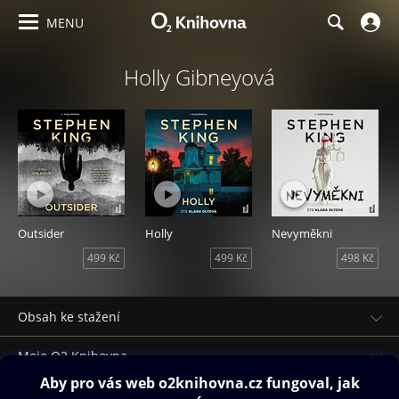
MENU
Holly Gibneyová
Outsider
Holly
Nevyměkni
499 Kč
499 Kč
498 Kč
Obsah ke stažení
Moje O2 Knihovna
Další zábava