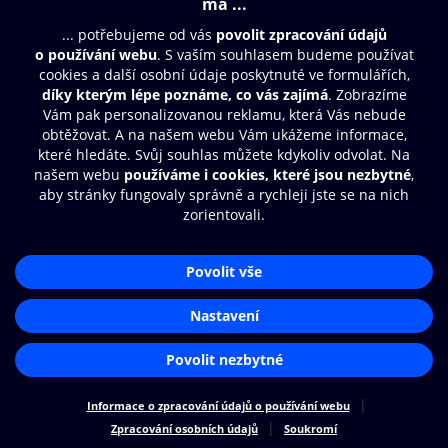
© O2 Czech Republic a.s.
Nákupní řád
Přístupnost
Zásady zpracování osobních údajů
Cookies
Nastavení cookies
Aplikace O2 Knihovna
Čti a poslouchej své e-knihy a
audioknihy rychleji a pohodlněji.
STÁHNOUT