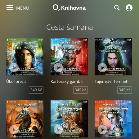
MENU
Cesta šamana
Úkol přežít
Kartosský gambit
Tajemství Temného hvozdu
349 Kč
349 Kč
349 Kč