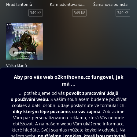
Hrad fantomů
Karmadontova šachovnice
Šamanova pomsta
349 Kč
349 Kč
349 Kč
Válka klanů
349 Kč
Obsah ke stažení
Moje O2 Knihovna
Další zábava