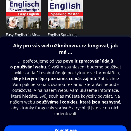
Easy English 1: Menschen
English Speaking Master
149 Kč
435 Kč
Obsah ke stažení
Moje O2 Knihovna
Další zábava
© O2 Czech Republic a.s.
Nákupní řád
Přístupnost