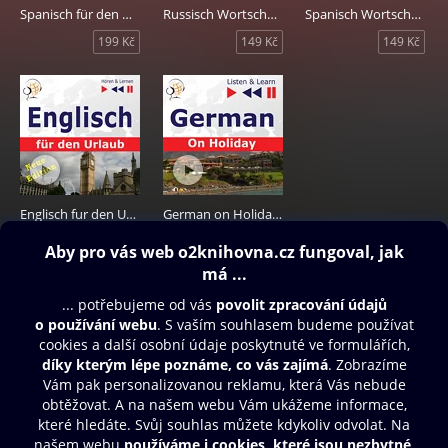
Spanisch für den Urlaub
Russisch Wortschatz für die Reise: 1000 Wichtige Wörter und Redewendungen im Alltag
Spanisch Wortschatz für die Reise: 1000 Wichtige Wörter und Redewendungen im Alltag
199 Kč
149 Kč
149 Kč
Englisch fur den Urlaub: On Holiday - Neue Edition
German on Holiday: Deutsch für die Ferien
199 Kč
199 Kč
Obsah ke stažení
Moje O2 Knihovna
Další zábava