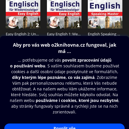
Easy English 2: Unser Alltag
Easy English 1: Menschen
English Speaking Master
149 Kč
149 Kč
435 Kč
Obsah ke stažení
Moje O2 Knihovna
Další zábava
© O2 Czech Republic a.s.
Nákupní řád
Přístupnost