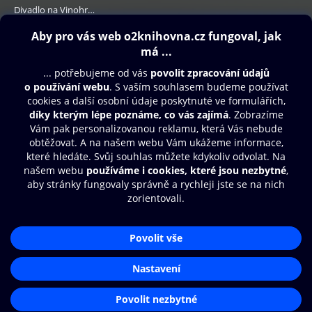
Divadlo na Vinohradech
139 Kč
Obsah ke stažení
Moje O2 Knihovna
Další zábava
© O2 Czech Republic a.s.
Nákupní řád
Přístupnost
Aplikace O2 Knihovna
Zásady zpracování osobních údajů
Čti a poslouchej své e-knihy a
Cookies
audioknihy rychleji a pohodlněji.
Nastavení cookies