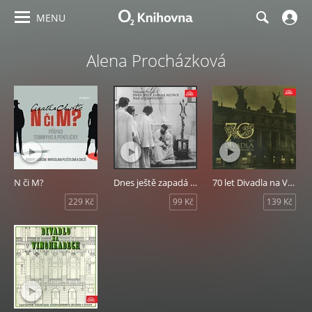
MENU
Alena Procházková
N či M?
Dnes ještě zapadá slunce nad Atlantidou
70 let Divadla na Vinohradech
229 Kč
99 Kč
139 Kč