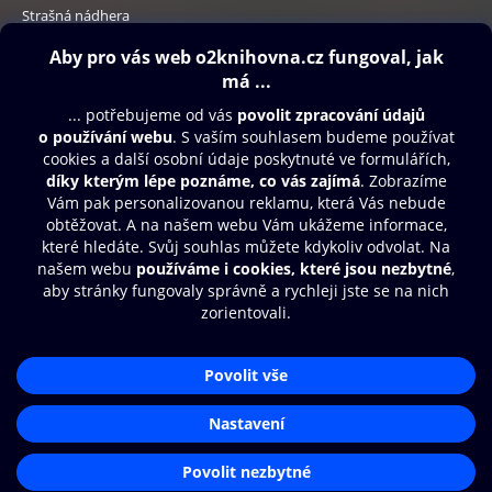
Strašná nádhera
249 Kč
Obsah ke stažení
Moje O2 Knihovna
Další zábava
© O2 Czech Republic a.s.
Nákupní řád
Přístupnost
Aplikace O2 Knihovna
Zásady zpracování osobních údajů
Čti a poslouchej své e-knihy a
Cookies
audioknihy rychleji a pohodlněji.
Nastavení cookies