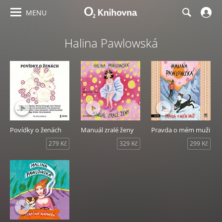
MENU
Halina Pawlowská
Povídky o ženách
Manuál zralé ženy
Pravda o mém muži
279 Kč
329 Kč
299 Kč