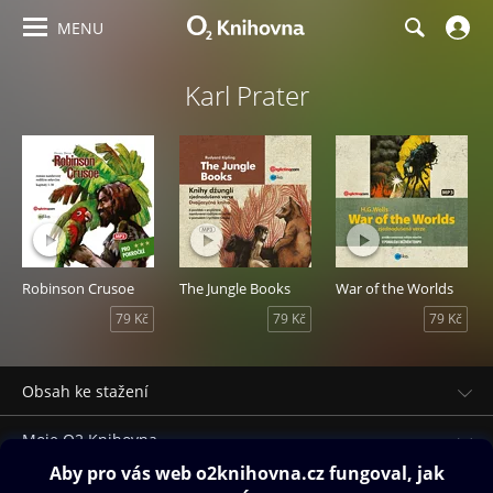
MENU
Karl Prater
Robinson Crusoe
The Jungle Books
War of the Worlds
79 Kč
79 Kč
79 Kč
Obsah ke stažení
Moje O2 Knihovna
Další zábava