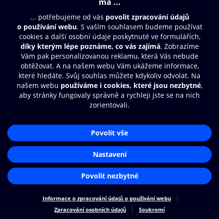
© O2 Czech Republic a.s.
Nákupní řád
Přístupnost
Zásady zpracování osobních údajů
Cookies
Nastavení cookies
Aplikace O2 Knihovna
Čti a poslouchej své e-knihy a
audioknihy rychleji a pohodlněji.
STÁHNOUT