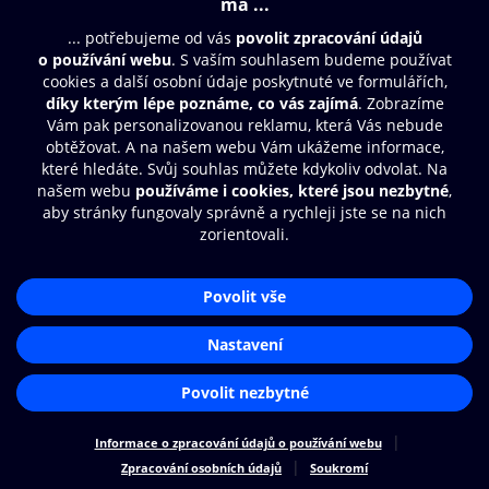
© O2 Czech Republic a.s.
Nákupní řád
Přístupnost
Zásady zpracování osobních údajů
Cookies
Nastavení cookies
Aplikace O2 Knihovna
Čti a poslouchej své e-knihy a
audioknihy rychleji a pohodlněji.
STÁHNOUT