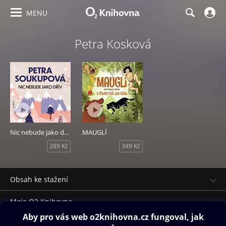
MENU
Petra Kosková
Nic nebude jako dřív
MAUGLÍ
289 Kč
349 Kč
Obsah ke stažení
Moje O2 Knihovna
Další zábava