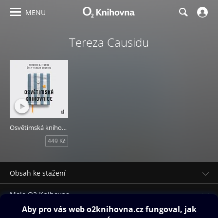
MENU
Tereza Causidu
Osvětimská knihovnice
449 Kč
Obsah ke stažení
Moje O2 Knihovna
Další zábava