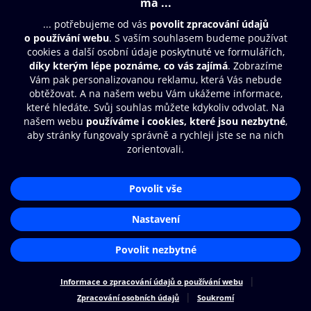
© O2 Czech Republic a.s.
Nákupní řád
Přístupnost
Zásady zpracování osobních údajů
Cookies
Nastavení cookies
Aplikace O2 Knihovna
Čti a poslouchej své e-knihy a
audioknihy rychleji a pohodlněji.
STÁHNOUT