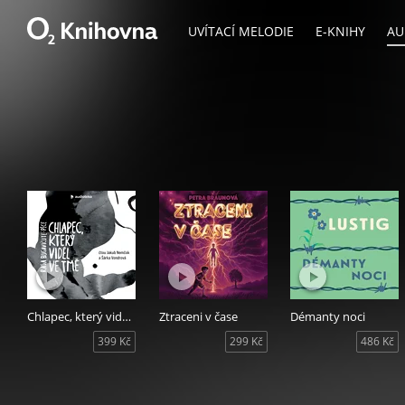
UVÍTACÍ MELODIE
E-KNIHY
AU
Chlapec, který viděl ve tmě
Ztraceni v čase
Démanty noci
399 Kč
299 Kč
486 Kč