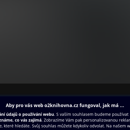
ovna
Další zábava
Oneplay
Oneplay Originály
Sport