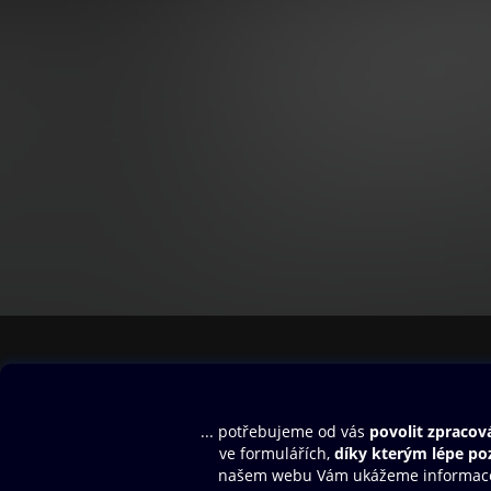
Obsah ke stažení
Moje O2 Knih
Uvítací melodie
Přihlásit se
Aplikace a hry
E-knihy
Dárkový poukaz
SMS/MMS Info
Audioknihy
Nápověda
Blog