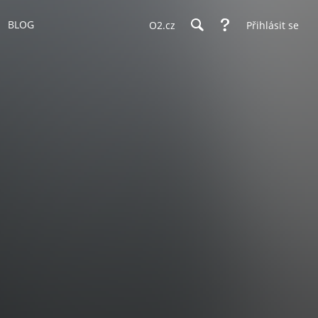
BLOG
O2.cz
Přihlásit se