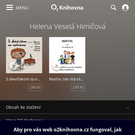
MENU
Helena Veselá Himičová
S dievčiskom sa nehráme
Martin, ten má všetkých rád
248 Kč
299 Kč
Obsah ke stažení
Moje O2 Knihovna
Další zábava