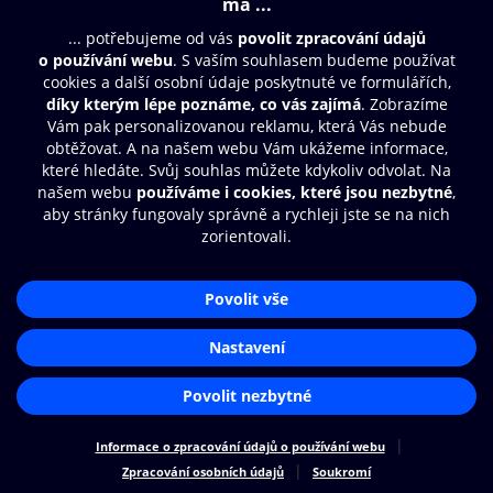
© O2 Czech Republic a.s.
Nákupní řád
Přístupnost
Zásady zpracování osobních údajů
Cookies
Nastavení cookies
Aplikace O2 Knihovna
Čti a poslouchej své e-knihy a
audioknihy rychleji a pohodlněji.
STÁHNOUT