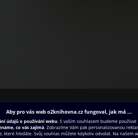
ovna
Další zábava
Oneplay
Oneplay Originály
Sport