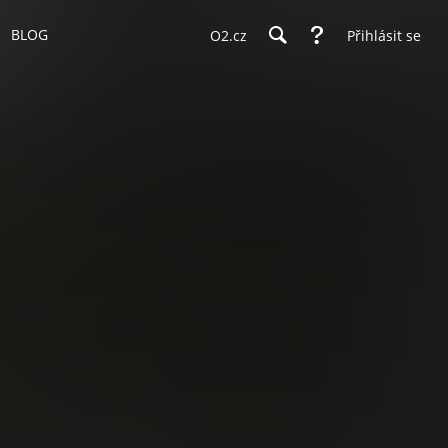
BLOG
O2.cz
Přihlásit se