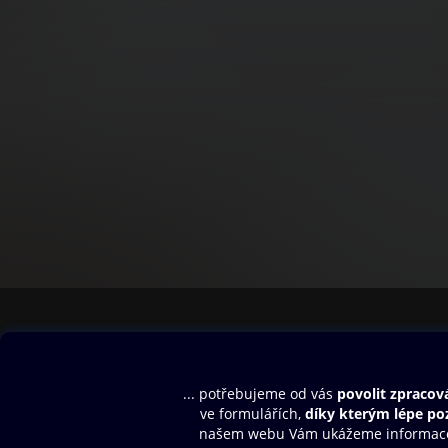
Obsah ke stažení
Moje O2 Knih
Uvítací melodie
Přihlásit se
Aplikace a hry
E-knihy
Dárkový poukaz
SMS/MMS Info
Audioknihy
Nápověda
Blog