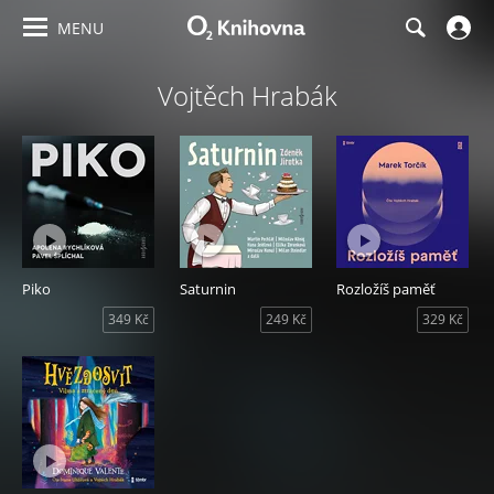
MENU
Vojtěch Hrabák
Piko
Saturnin
Rozložíš paměť
349 Kč
249 Kč
329 Kč