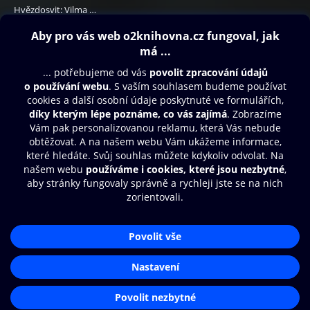
Hvězdosvit: Vilma a ztracený den
379 Kč
Obsah ke stažení
Moje O2 Knihovna
Další zábava
© O2 Czech Republic a.s.
Nákupní řád
Přístupnost
Aplikace O2 Knihovna
Zásady zpracování osobních údajů
Čti a poslouchej své e-knihy a
Cookies
audioknihy rychleji a pohodlněji.
Nastavení cookies