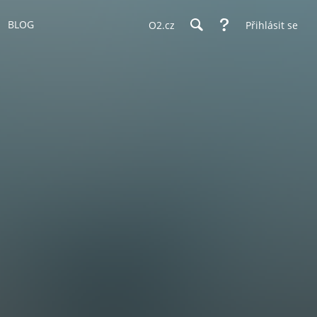
BLOG
O2.cz
Přihlásit se