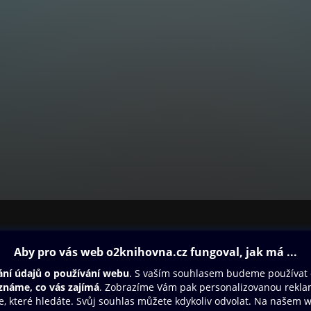
ovna
Další zábava
Oneplay
Oneplay Originály
Sport