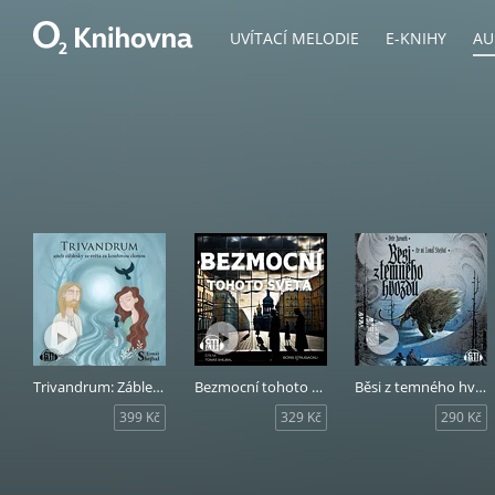
UVÍTACÍ MELODIE
E-KNIHY
AU
Trivandrum: Záblesky ze světa za kouřovou clonou
Bezmocní tohoto světa
Běsi z temného hvozdu
399 Kč
329 Kč
290 Kč