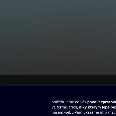
Obsah ke stažení
Moje O2 Knih
Uvítací melodie
Přihlásit se
Aplikace a hry
E-knihy
Dárkový poukaz
SMS/MMS Info
Audioknihy
Nápověda
Blog