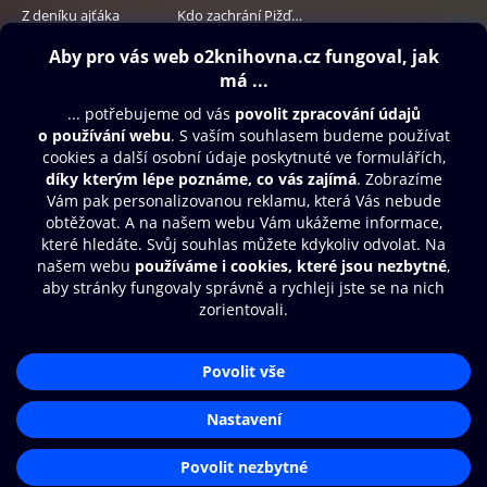
Z deníku ajťáka
Kdo zachrání Pižďucha
229 Kč
249 Kč
Obsah ke stažení
Moje O2 Knihovna
Další zábava
© O2 Czech Republic a.s.
Nákupní řád
Přístupnost
Aplikace O2 Knihovna
Zásady zpracování osobních údajů
Čti a poslouchej své e-knihy a
Cookies
audioknihy rychleji a pohodlněji.
Nastavení cookies