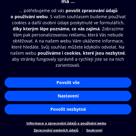
© O2 Czech Republic a.s.
Nákupní řád
Přístupnost
Zásady zpracování osobních údajů
Cookies
Nastavení cookies
Aplikace O2 Knihovna
Čti a poslouchej své e-knihy a
audioknihy rychleji a pohodlněji.
STÁHNOUT