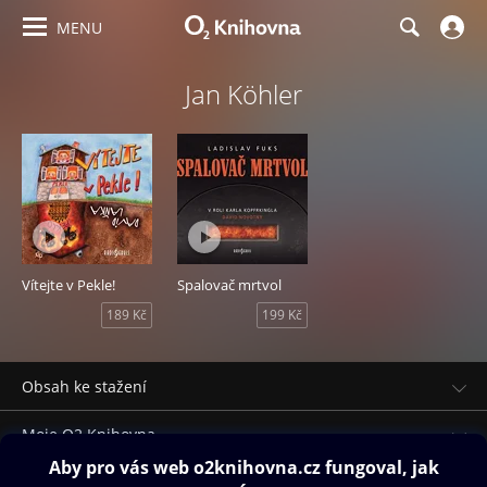
MENU
Jan Köhler
Vítejte v Pekle!
Spalovač mrtvol
189 Kč
199 Kč
Obsah ke stažení
Moje O2 Knihovna
Další zábava