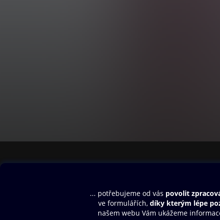
Obsah ke stažení
Moje O2 Knih
Uvítací melodie
Přihlásit se
Aplikace a hry
E-knihy
Dárkový poukaz
SMS/MMS Info
Audioknihy
Nápověda
Blog