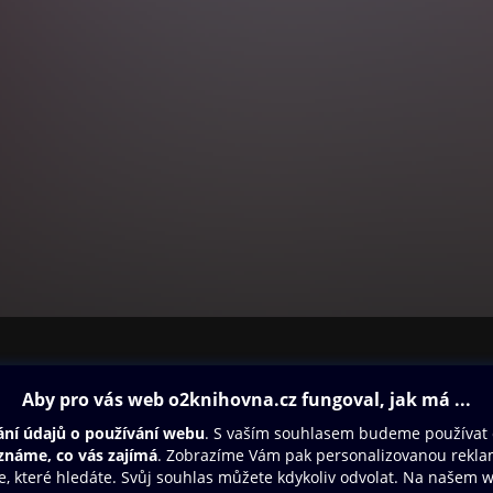
ovna
Další zábava
Oneplay
Oneplay Originály
Sport