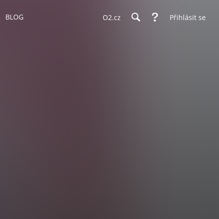
BLOG
O2.cz
Přihlásit se