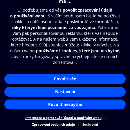
© O2 Czech Republic a.s.
Nákupní řád
Přístupnost
Zásady zpracování osobních údajů
Cookies
Nastavení cookies
Aplikace O2 Knihovna
Čti a poslouchej své e-knihy a
audioknihy rychleji a pohodlněji.
STÁHNOUT