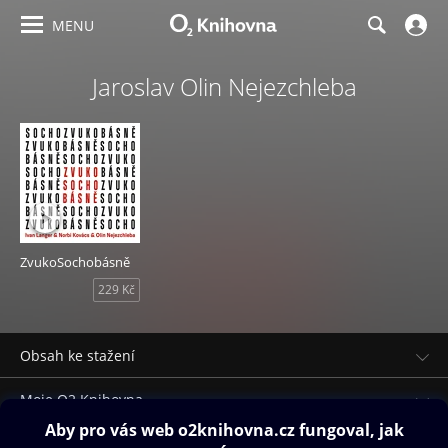
MENU
Jaroslav Olin Nejezchleba
ZvukoSochobásně
229 Kč
Obsah ke stažení
Moje O2 Knihovna
Další zábava