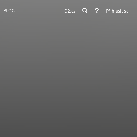
BLOG
O2.cz
Přihlásit se