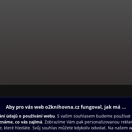
ovna
Další zábava
Oneplay
Oneplay Originály
Sport