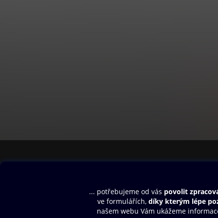
Obsah ke stažení
Moje O2 Knih
Uvítací melodie
Přihlásit se
Aplikace a hry
E-knihy
Dárkový poukaz
SMS/MMS Info
Audioknihy
Nápověda
Blog