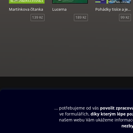
Martínkova čítanka
Lucerna
Pohádky tisíce a jedné noci
139 Kč
189 Kč
99 Kč
Obsah ke stažení
Moje O2 Knih
Uvítací melodie
Přihlásit se
Aplikace a hry
E-knihy
Dárkový poukaz
SMS/MMS Info
Audioknihy
Nápověda
Blog
E-magazíny
Napište nám