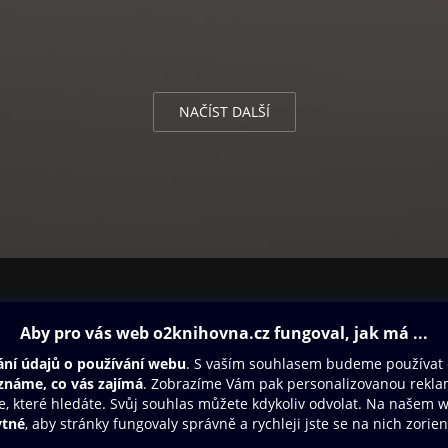
NAČÍST DALŠÍ
ovna
Další zábava
Oneplay
Oneplay Originály
Sport