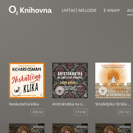
UVÍTACÍ MELODIE
E-KNIHY
AU
Neskutečná klika
Aristokratka na smrtelné pohovce
Strašidýlko Stráša hasí průšvihy
399 Kč
319 Kč
267 Kč