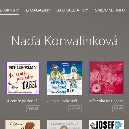
DIOKNIHY
E-MAGAZÍNY
APLIKACE A HRY
SMS/MMS INFO
Naďa Konvalinková
Až zemře poslední ďábel
Alenka, Krakonoš a Vánoce
Místenka na Pegasa
399 Kč
149 Kč
69 Kč