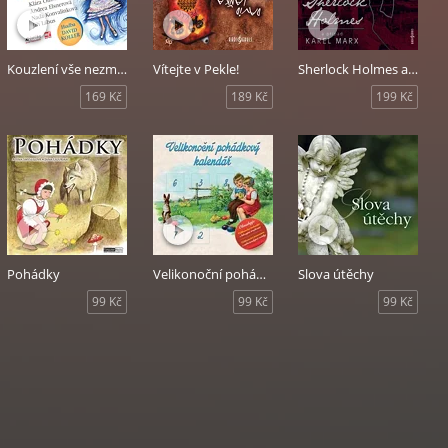
Kouzlení vše nezmění
Vítejte v Pekle!
Sherlock Holmes a případ Karel Marx
169 Kč
189 Kč
199 Kč
Pohádky
Velikonoční pohádkový kalendář
Slova útěchy
99 Kč
99 Kč
99 Kč