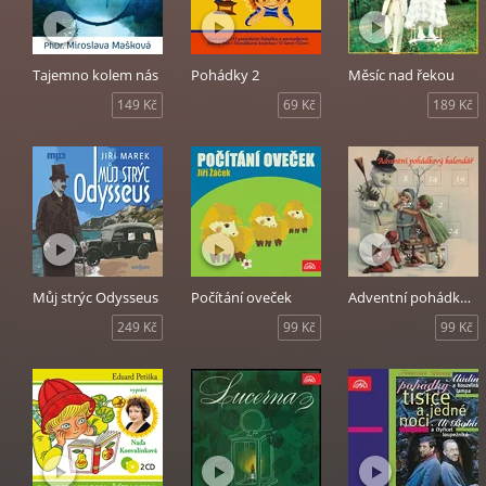
Tajemno kolem nás
Pohádky 2
Měsíc nad řekou
149 Kč
69 Kč
189 Kč
Můj strýc Odysseus
Počítání oveček
Adventní pohádkový kalendář
249 Kč
99 Kč
99 Kč