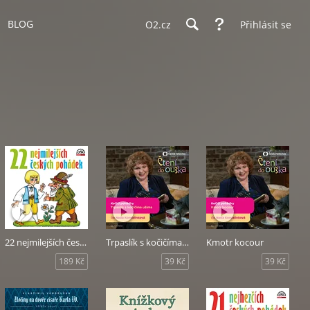
BLOG
O2.cz
Přihlásit se
22 nejmilejších českých pohádek
Trpaslík s kočičíma ušima
Kmotr kocour
189 Kč
39 Kč
39 Kč