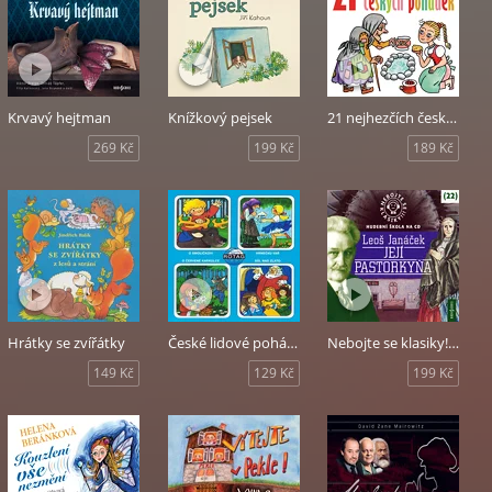
Krvavý hejtman
Knížkový pejsek
21 nejhezčích českých pohádek
269 Kč
199 Kč
189 Kč
Hrátky se zvířátky
České lidové pohádky 2
Nebojte se klasiky! Hudební škola 22 - Její pastorkyňa
149 Kč
129 Kč
199 Kč