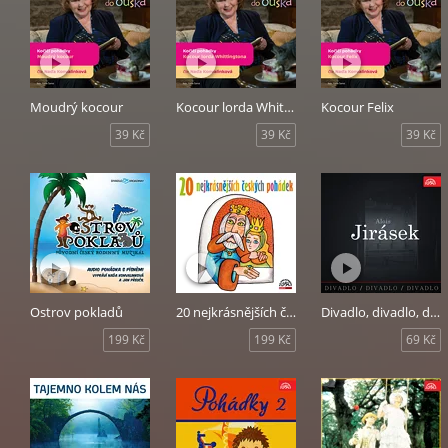
Moudrý kocour
Kocour lorda Whittingtona
Kocour Felix
39 Kč
39 Kč
39 Kč
Ostrov pokladů
20 nejkrásnějších českých pohádek
Divadlo, divadlo, divadlo - Alois Jirásek
199 Kč
199 Kč
69 Kč