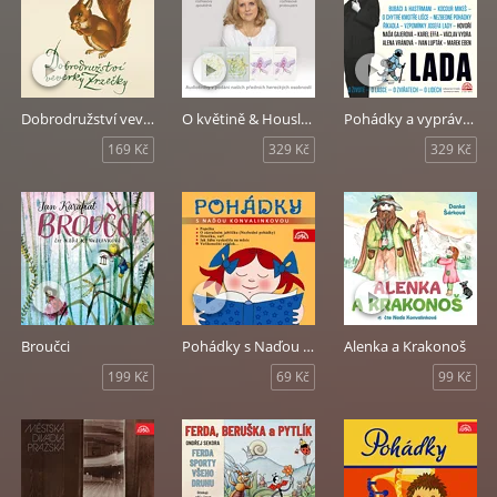
Dobrodružství veverky Zrzečky
O květině & Houslový klíč
Pohádky a vyprávění slavného malíře
169 Kč
329 Kč
329 Kč
Broučci
Pohádky s Naďou Konvalinkovou
Alenka a Krakonoš
199 Kč
69 Kč
99 Kč