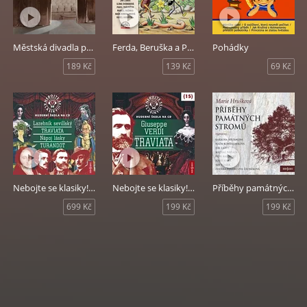
Městská divadla pražská. K 30. výročí založení
Ferda, Beruška a Pytlík
Pohádky
189 Kč
139 Kč
69 Kč
Nebojte se klasiky! Hudební škola 13 - 16
Nebojte se klasiky! Hudební škola 15 - Traviata
Příběhy památných stromů
699 Kč
199 Kč
199 Kč