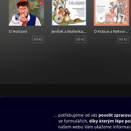
O Honzovi
Jeníček a Mařenka, O vlku a kůzlátkách
O Krásce a Netvorovi
99 Kč
99 Kč
99 Kč
Obsah ke stažení
Moje O2 Knih
Uvítací melodie
Přihlásit se
Aplikace a hry
E-knihy
Dárkový poukaz
SMS/MMS Info
Audioknihy
Nápověda
Blog