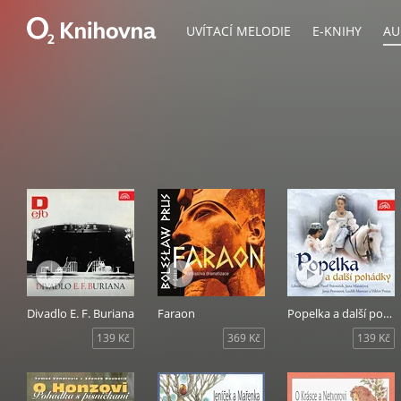
UVÍTACÍ MELODIE
E-KNIHY
AU
Divadlo E. F. Buriana
Faraon
Popelka a další pohádky
139 Kč
369 Kč
139 Kč