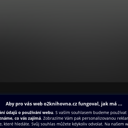
ovna
Další zábava
Oneplay
Oneplay Originály
Sport