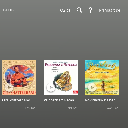
BLOG
O2.cz
Přihlásit se
Old Shatterhand
Princezna z Nemanic
Povídánky bájného vypravěče
139 Kč
99 Kč
449 Kč