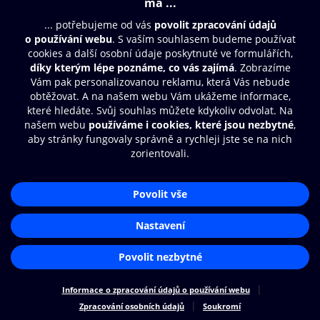
© O2 Czech Republic a.s.
Nákupní řád
Přístupnost
Zásady zpracování osobních údajů
Cookies
Nastavení cookies
Aplikace O2 Knihovna
Čti a poslouchej své e-knihy a
audioknihy rychleji a pohodlněji.
STÁHNOUT