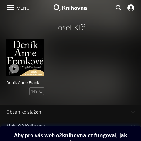
MENU
Josef Klíč
Deník Anne Frankové
449 Kč
Obsah ke stažení
Moje O2 Knihovna
Další zábava